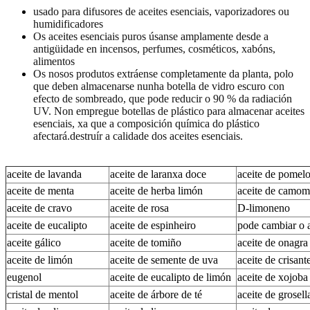
usado para difusores de aceites esenciais, vaporizadores ou
humidificadores
Os aceites esenciais puros úsanse amplamente desde a
antigüidade en incensos, perfumes, cosméticos, xabóns,
alimentos
Os nosos produtos extráense completamente da planta, polo
que deben almacenarse nunha botella de vidro escuro con
efecto de sombreado, que pode reducir o 90 % da radiación
UV. Non empregue botellas de plástico para almacenar aceites
esenciais, xa que a composición química do plástico
afectará.
destruír a calidade dos aceites esenciais.
aceite de lavanda
aceite de laranxa doce
aceite de pomel
aceite de menta
aceite de herba limón
aceite de camom
aceite de cravo
aceite de rosa
D-limoneno
aceite de eucalipto
aceite de espinheiro
pode cambiar o a
aceite gálico
aceite de tomiño
aceite de onagra
aceite de limón
aceite de semente de uva
aceite de crisan
eugenol
aceite de eucalipto de limón
aceite de xojoba
cristal de mentol
aceite de árbore de té
aceite de grosell