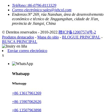
Teléfono:
:86-0796-8113329
Correo electrónico:
sales@jxhcxl.com
Enderezo:
Nº 269, rúa Nanshan, área de desenvolvemento
económico e técnico de Jinggangshan, cidade de Ji'an,
provincia de Jiangxi, China
© Dereitos reservados - 2010-2022.
赣ICP备12007574号-2
Produtos destacados
-
Mapa do sitio
-
BLOGUE PRINCIPAL
-
BUSCA PRINCIPAL
Enviar correo electrónico
x
Whatsapp
Whatsapp
+86 13617961269
+86 15907062626
+86 13507963898